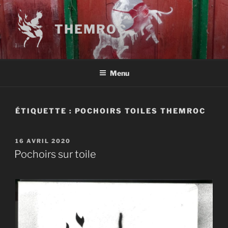
Aller
au
THEMROC
contenu
principal
Menu
ÉTIQUETTE :
POCHOIRS TOILES THEMROC
PUBLIÉ
16 AVRIL 2020
LE
Pochoirs sur toile