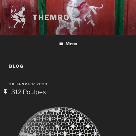
Aller
au
THEMROC
contenu
principal
Menu
BLOG
PUBLIÉ
30 JANVIER 2023
LE
1312 Poulpes